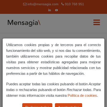
info@mensagia.com
910 768 951
Utilizamos cookies propias y de terceros para el correcto
ZAPIER
funcionamiento del sitio web, y si nos das tu consentimiento,
también utilizaremos cookies para recopilar datos de tus
¿Qué es Zapier?
visitas para obtener estadísticas agregadas para mejorar
nuestros servicios y mostrar publicidad relacionada con tus
Crea tu cuenta en Zapier
preferencias a partir de tus hábitos de navegación.
Creación de un Zap
Puedes aceptar todas las cookies pulsando el botón
Aceptar
Selección de la app trigger del ZAP
todas
o rechazarlas pulsando el botón
Rechazar todas
. Para
Selección evento
obtener más información visita nuestra
Política de cookies
.
Test del trigger