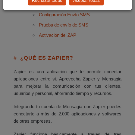
Rechazar todas
Aceptar todas
Integración app Mensagia
Configuración Envío SMS
Prueba de envío de SMS
Activación del ZAP
¿QUÉ ES ZAPIER?
Zapier es una aplicación que te permite conectar
aplicaciones entre si. Aprovecha Zapier y Mensagia
para mejorar la comunicación con tus clientes,
usuarios y personal, ahorrando tiempo y recursos.
Integrando tu cuenta de Mensagia con Zapier puedes
conectarte a más de 2.000 aplicaciones y softwares
de otras empresas.
Zapier funciona básicamente a través de tres