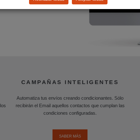
CAMPAÑAS INTELIGENTES
Automatiza tus envíos creando condicionantes. Sólo
los
recibirán el Email aquellos contactos que cumplan las
condiciones configuradas.
SABER MÁS