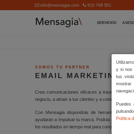
info@mensagia.com
910 768 951
SERVICIOS
ASES
Utilizamo
SOMOS TU PARTNER
y si nos
EMAIL MARKETING
tus visi
mostrar 
navegaci
Crea comunicaciones eficaces a través de emai
negocio, a atraer a tus clientes y a conectar con el
Puedes a
pulsand
Con Mensagia dispondrás de herramientas única
Política 
ayudarán a impulsar tu marca. Podrás crear camp
los resultados en tiempo real para conocer más ace