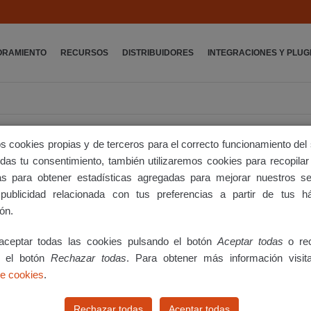
ORAMIENTO
RECURSOS
DISTRIBUIDORES
INTEGRACIONES Y PLUG
s cookies propias y de terceros para el correcto funcionamiento del 
 das tu consentimiento, también utilizaremos cookies para recopilar
tas para obtener estadísticas agregadas para mejorar nuestros se
publicidad relacionada con tus preferencias a partir de tus h
ón.
l que ayuden a hacer crecer tu
los.
ceptar todas las cookies pulsando el botón
Aceptar todas
o rec
o el botón
Rechazar todas
. Para obtener más información visit
s y fáciles de utilizar que te
de cookies
.
añas de forma ágil y comprobar
rca de tus clientes.
Rechazar todas
Aceptar todas