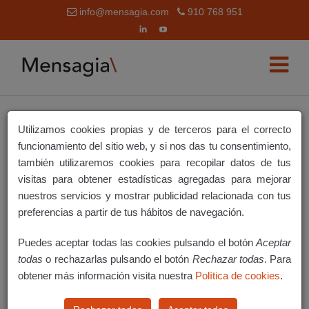
info@mensagia.com
910 768 951
Utilizamos cookies propias y de terceros para el correcto
ENVÍOS SIMPLES DE EMAIL
funcionamiento del sitio web, y si nos das tu consentimiento,
también utilizaremos cookies para recopilar datos de tus
Introducción
visitas para obtener estadísticas agregadas para mejorar
nuestros servicios y mostrar publicidad relacionada con tus
Listado de envíos simples
preferencias a partir de tus hábitos de navegación.
Puedes aceptar todas las cookies pulsando el botón
Aceptar
INTRODUCCIÓN
todas
o rechazarlas pulsando el botón
Rechazar todas
. Para
obtener más información visita nuestra
Política de cookies
.
La aplicación Envíos Simples de Email permite enviar
el mismo email hasta a 5 destinatarios válidos. A