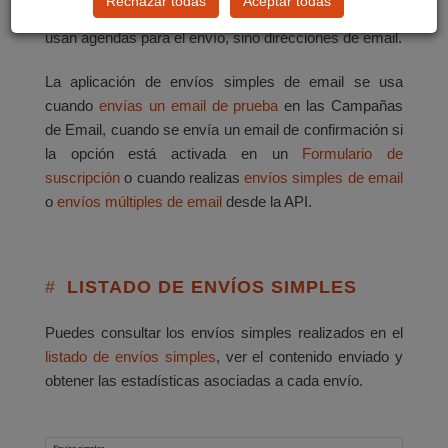
Rechazar todas
Aceptar todas
diferencia de la aplicación
Campañas de email
no se
usan agendas para el envío, sino direcciones de email.
La aplicación de envíos simples de email se usa
cuando
envías un email de prueba
en las Campañas
de Email, cuando se envía un email de confirmación si
la opción está activada en un
Formulario de
suscripción
o cuando realizas
envíos simples de email
o
envíos múltiples de email
desde la API.
LISTADO DE ENVÍOS SIMPLES
Puedes consultar los envíos simples realizados en el
listado de envíos simples
, ver el contenido enviado y
obtener las estadísticas asociadas a cada envío.