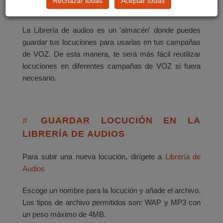
Rechazar todas
Aceptar todas
AUDIOS?
La Librería de audios es un 'almacén' donde puedes
guardar tus locuciones para usarlas en tus campañas
de VOZ. De esta manera, te será más fácil reutilizar
locuciones en diferentes campañas de VOZ si fuera
necesario.
GUARDAR LOCUCIÓN EN LA
LIBRERÍA DE AUDIOS
Para subir una nueva locución, dirígete a
Librería de
Audios
Escoge un nombre para la locución y añade el archivo.
Los tipos de archivo permitidos son: WAP y MP3 con
un peso máximo de 4MB.