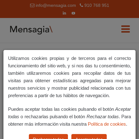
info@mensagia.com
910 768 951
Utilizamos cookies propias y de terceros para el correcto
LIBRERÍA DE AUDIOS
funcionamiento del sitio web, y si nos das tu consentimiento,
también utilizaremos cookies para recopilar datos de tus
¿Qué es la Librería de audios?
visitas para obtener estadísticas agregadas para mejorar
nuestros servicios y mostrar publicidad relacionada con tus
Guardar locución en la Librería de audios
preferencias a partir de tus hábitos de navegación.
Espacio de la Librería de audios
Puedes aceptar todas las cookies pulsando el botón
Aceptar
Usar la Librería de audios
todas
o rechazarlas pulsando el botón
Rechazar todas
. Para
obtener más información visita nuestra
Política de cookies
.
¿QUÉ ES LA LIBRERÍA DE