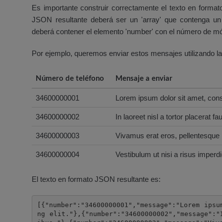
Es importante construir correctamente el texto en formato
JSON resultante deberá ser un 'array' que contenga un 
deberá contener el elemento 'number' con el número de móvi
Por ejemplo, queremos enviar estos mensajes utilizando la 
Número de teléfono
Mensaje a enviar
34600000001
Lorem ipsum dolor sit amet, conse
34600000002
In laoreet nisl a tortor placerat fa
34600000003
Vivamus erat eros, pellentesque
34600000004
Vestibulum ut nisi a risus imperdie
El texto en formato JSON resultante es:
[{"number":"34600000001","message":"Lorem ipsu
ng elit."},{"number":"34600000002","message":"