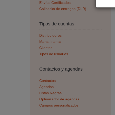
Envíos Certificados
Callbacks de entregas (DLR)
Tipos de cuentas
Distribuidores
Marca blanca
Clientes
Tipos de usuarios
Contactos y agendas
Contactos
Agendas
Listas Negras
Optimizador de agendas
Campos personalizados