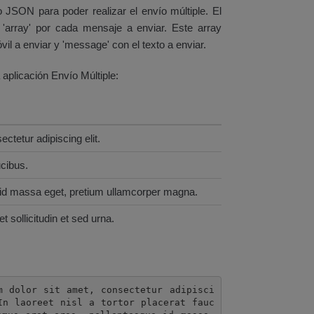
 JSON para poder realizar el envío múltiple. El
'array' por cada mensaje a enviar. Este array
l a enviar y 'message' con el texto a enviar.
aplicación Envío Múltiple:
ctetur adipiscing elit.
ucibus.
 id massa eget, pretium ullamcorper magna.
t sollicitudin et sed urna.
m dolor sit amet, consectetur adipisci
In laoreet nisl a tortor placerat fauc