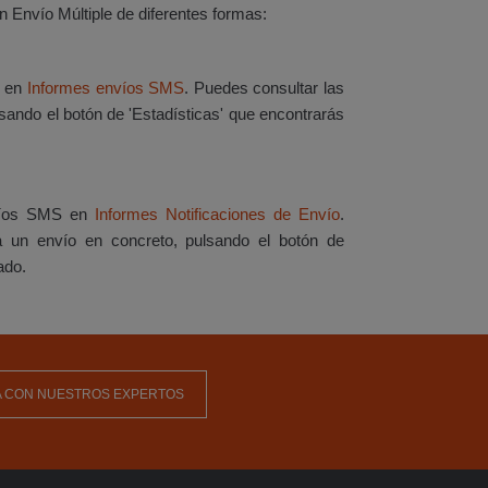
n Envío Múltiple de diferentes formas:
S en
Informes envíos SMS
. Puedes consultar las
sando el botón de 'Estadísticas' que encontrarás
víos SMS en
Informes Notificaciones de Envío
.
ra un envío en concreto, pulsando el botón de
ado.
 CON NUESTROS EXPERTOS