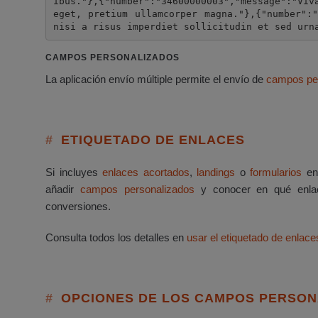
ibus."},{"number":"34600000003","message":"Viv
eget, pretium ullamcorper magna."},{"number":"
nisi a risus imperdiet sollicitudin et sed urn
CAMPOS PERSONALIZADOS
La aplicación envío múltiple permite el envío de
campos pe
ETIQUETADO DE ENLACES
Si incluyes
enlaces acortados
,
landings
o
formularios
en 
añadir
campos personalizados
y conocer en qué enlac
conversiones.
Consulta todos los detalles en
usar el etiquetado de enlace
OPCIONES DE LOS CAMPOS PERSON