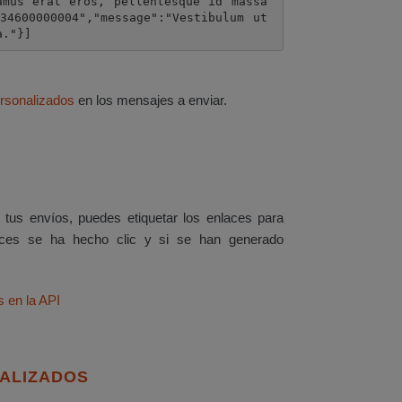
amus erat eros, pellentesque id massa 
34600000004","message":"Vestibulum ut 
a."}]
rsonalizados
en los mensajes a enviar.
tus envíos, puedes etiquetar los enlaces para
es se ha hecho clic y si se han generado
s en la API
ALIZADOS