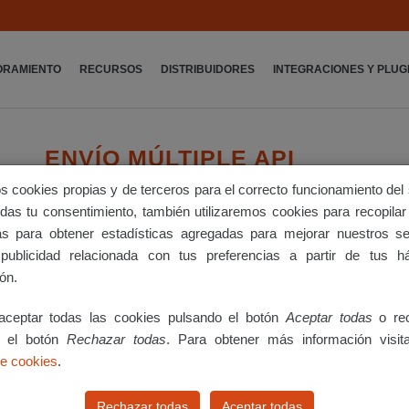
ORAMIENTO
RECURSOS
DISTRIBUIDORES
INTEGRACIONES Y PLUG
ENVÍO MÚLTIPLE API
s cookies propias y de terceros para el correcto funcionamiento del 
 das tu consentimiento, también utilizaremos cookies para recopilar
Introducción
tas para obtener estadísticas agregadas para mejorar nuestros se
Realizar un envío múltiple
publicidad relacionada con tus preferencias a partir de tus h
ón.
Destinatarios y mensajes a enviar
Etiquetado de enlaces
ceptar todas las cookies pulsando el botón
Aceptar todas
o rec
o el botón
Rechazar todas
. Para obtener más información visit
Opciones de los campos personalizados
de cookies
.
Resultados Envío Múltiple
Rechazar todas
Aceptar todas