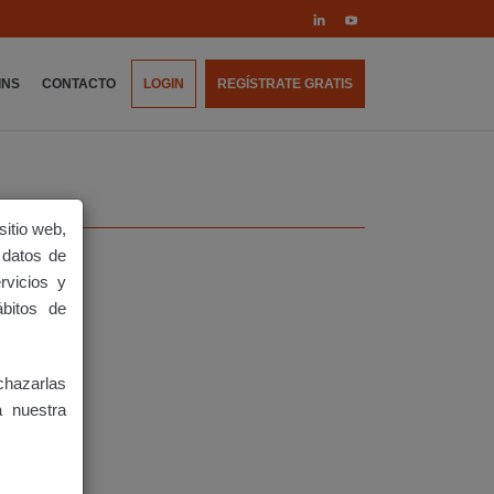
INS
CONTACTO
LOGIN
REGÍSTRATE GRATIS
sitio web,
 datos de
rvicios y
ábitos de
hazarlas
a nuestra