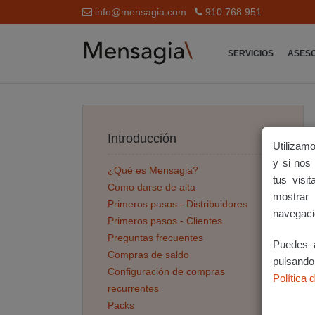
info@mensagia.com
910 768 951
SERVICIOS
ASES
Introducción
Utilizamo
y si nos
¿Qué es Mensagia?
tus visi
Como darse de alta
mostrar 
Primeros pasos - Distribuidores
navegaci
Primeros pasos - Clientes
Preguntas frecuentes
Puedes a
Compras de saldo
pulsand
Configuración de compras
Política 
recurrentes
Packs