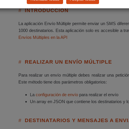
INTRODUCCIÓN
La aplicación Envío Múltiple permite enviar un SMS difere
1000 destinatarios. Esta aplicación solo es accesible a t
Envíos Múltiples en la API
REALIZAR UN ENVÍO MÚLTIPLE
Para realizar un envío múltiple debes realizar una petici
Este método tiene dos parámetros obligatorios:
La
configuración de envío
para realizar el envío
Un array en JSON que contiene los destinatarios y l
DESTINATARIOS Y MENSAJES A ENV