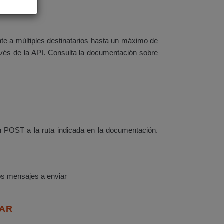
nte a múltiples destinatarios hasta un máximo de
ravés de la API. Consulta la documentación sobre
ón POST a la ruta indicada en la documentación.
os mensajes a enviar
IAR