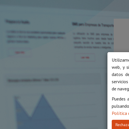
Utilizam
web, y s
datos de
servicios
de naveg
Puedes a
pulsand
Política
Rechaza