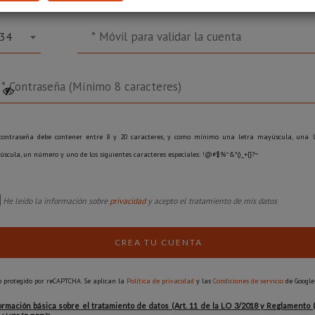
34
contraseña debe contener entre 8 y 20 caracteres, y como mínimo una letra mayúscula, una l
scula, un número y uno de los siguientes caracteres especiales: !@#$%^&*()_+{}?~
He leído la información sobre
privacidad
y acepto el tratamiento de mis datos
CREA TU CUENTA
o protegido por reCAPTCHA. Se aplican la
Política de privacidad
y las
Condiciones de servicio
de Google
ormación básica sobre el tratamiento de datos (Art. 11 de la LO 3/2018 y Reglamento 