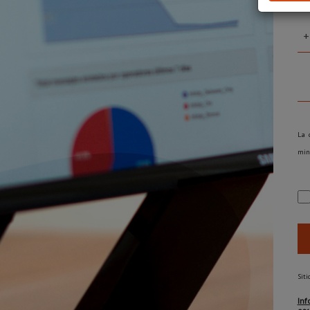
+
La 
minú
Siti
Inf