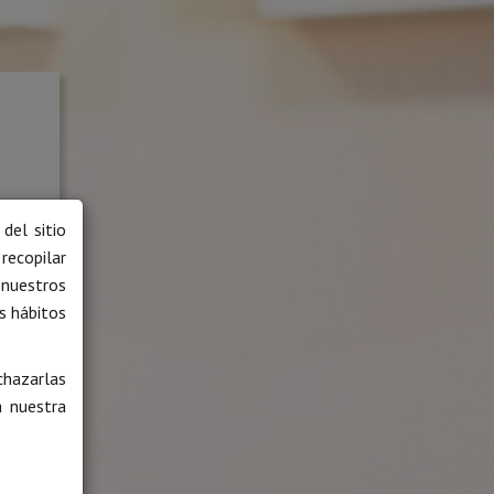
l
del sitio
recopilar
 nuestros
us hábitos
hazarlas
a nuestra