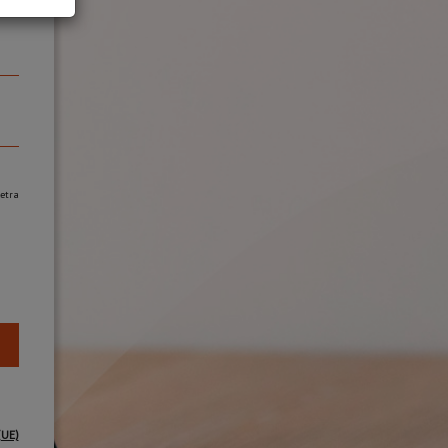
etra
(UE)